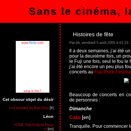
Sans le cinéma, l
Histoires de fête
Par pb, vendredi 5 août 2005 à 01:23
::
www.
flick
r
.com
Il a deux semaines, j'ai été un
pour la deuxième fois, un prov
le Fuji une fois, seul le fou le
j'ai été encore un peu plus f
concerts au
Fuji Rock Festiva
what is this?
Beaucoup de concerts en co
Cet obscur objet du désir
de personnes :
Les savates du Bon Dieu
Dimanche
Léon
Cake
HTML Tidy Eclipse Plug-
Tranquille. Pour commencer l
in