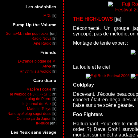
Les cinéphiles
IMDb
THE HIGH-LOWS
Pump Up the Volume
Déconnecté. Un groupe ja
syncopé, pas de mélodie, on n
SomaFM: indie pop rocks!
Radio Nova
Montage de tente expert :
Arte Radio
Friends
LՎtrange blogue de M.
Atv�
La foule et le ciel
Rhythm is a wololo
Caro diario
Coldplay
Matière Focale
Décevant. J'écoute beaucoup
le weblog de J (...) - S(...)
le blog de Pierre
concert était en deça des a
le journal de Max
l'aise sur une scène géante.
Made in Tokyo
Nandayo! blog sugoi desu
Foo Fighters
Comme ça du Japon
Hallucinant. Peut etre le meil
IN-duce
order ?) Dave Grohl survol
Les Yeux sans visage
montant sur un échafaudage a