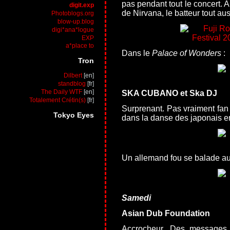
pas pendant tout le concert. A 
digit.exp
de Nirvana, le batteur tout aus
Photoblogs.org
blow-up.blog
digi*ana*logue
EXP
a*place to
Dans le
Palace of Wonders
:
Tron
Dilbert
standblog
The Daily WTF
SKA CUBANO et Ska DJ
Totalement Crétin(s)
Surprenant. Pas vraiment fan
Tokyo Eyes
dans la danse des japonais en
Un allemand fou se balade au 
Samedi
Asian Dub Foundation
Accrocheur. Des messages 